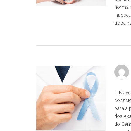
normal
inadequ
trabalho
O Nove
consci
para a 
dos exa
do Cânc