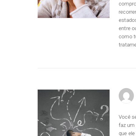
comprom
recorre
estados
entre o
como tu
tratame
Você se
faz um 
que ele