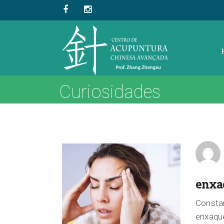
Curiosidades
enxa
Consta
enxaque