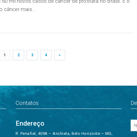
 60 mil novos casos de câncer de próstata no Brasil. É o
 câncer mais...
1
2
3
4
»
Contatos
De
Endereço
R. Penafiel, 409A – Anchieta, Belo Horizonte – MG,