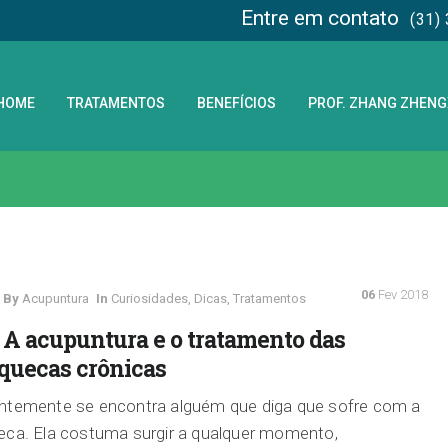
Entre em contato
(31)
HOME
TRATAMENTOS
BENEFÍCIOS
PROF. ZHANG ZHEN
06
Fev 2018
By
Acupuntura
In
Curiosidades
,
Dicas
,
Tratamentos
A acupuntura e o tratamento das
quecas crônicas
ntemente se encontra alguém que diga que sofre com a
ca. Ela costuma surgir a qualquer momento,