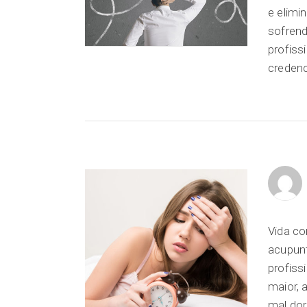
e elimi
sofren
profiss
credenc
Vida co
acupunt
profiss
maior, 
mal dor