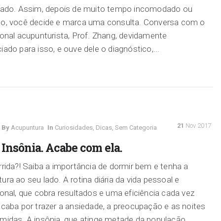
nado. Assim, depois de muito tempo incomodado ou
do, você decide e marca uma consulta. Conversa com o
ional acupunturista, Prof. Zhang, devidamente
iado para isso, e ouve dele o diagnóstico,...
21
Nov 2017
By
Acupuntura
In
Curiosidades
,
Dicas
,
Sem Categoria
Insônia. Acabe com ela.
rrida?! Saiba a importância de dormir bem e tenha a
ura ao seu lado. A rotina diária da vida pessoal e
ional, que cobra resultados e uma eficiência cada vez
acaba por trazer a ansiedade, a preocupação e as noites
midas. A insônia, que atinge metade da população,