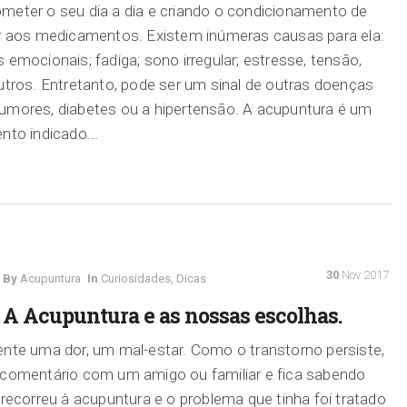
eter o seu dia a dia e criando o condicionamento de
r aos medicamentos. Existem inúmeras causas para ela:
 emocionais; fadiga; sono irregular; estresse, tensão,
utros. Entretanto, pode ser um sinal de outras doenças
mores, diabetes ou a hipertensão. A acupuntura é um
nto indicado...
30
Nov 2017
By
Acupuntura
In
Curiosidades
,
Dicas
A Acupuntura e as nossas escolhas.
nte uma dor, um mal-estar. Como o transtorno persiste,
comentário com um amigo ou familiar e fica sabendo
 recorreu à acupuntura e o problema que tinha foi tratado